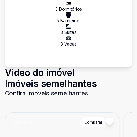
3
Dormitório
s
5
Banheiro
s
3
Suíte
s
3
Vaga
s
Video do imóvel
Imóveis semelhantes
Confira imóveis semelhantes
Cód:
10442
Comparar
Có