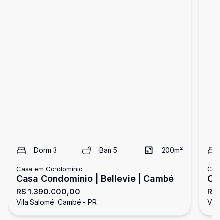
Dorm
3
Ban
5
200
m²
Casa em Condomínio
Cas
Casa Condomínio | Bellevie | Cambé
Ca
R$ 1.390.000,00
R$ 
Ca
Vila Salomé, Cambé - PR
Vil