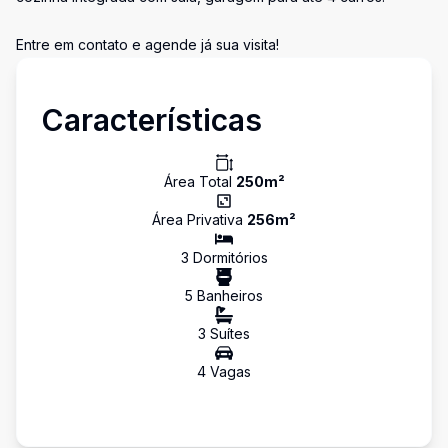
Entre em contato e agende já sua visita!
Características
Área Total
250
m²
Área Privativa
256
m²
3
Dormitório
s
5
Banheiro
s
3
Suíte
s
4
Vaga
s