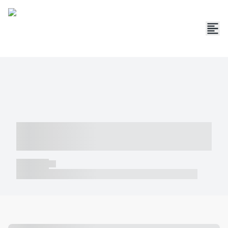
----- ----- -- ------ ---- ---- -- ----- -----
----- --- ------
----- -----
----- ----- -- ------ ---- ---- -- ----- ----- ----- --- ------