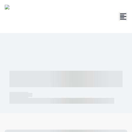
----- ----- -- ------ ---- ---- -- ----- -----
----- --- ------
----- -----
----- ----- -- ------ ---- ---- -- ----- ----- ----- --- ------