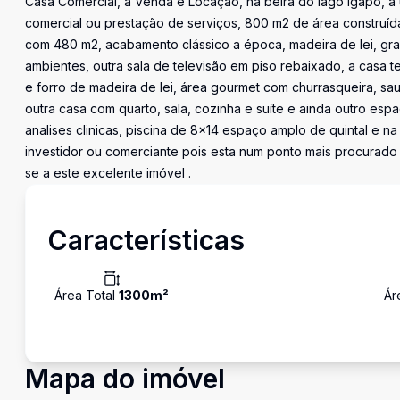
Casa Comercial, a Venda e Locação, na beira do lago Igapó, a
comercial ou prestação de serviços, 800 m2 de área construída
com 480 m2, acabamento clássico a época, madeira de lei, gra
ambientes, outra sala de televisão em piso rebaixado, a casa 
e forro de madeira de lei, área gourmet com churrasqueira, sau
outra casa com quarto, sala, cozinha e suíte e ainda outro espa
analises clinicas, piscina de 8x14 espaço amplo de quintal e n
investidor ou comerciante pois esta num ponto mais procurado 
se a este excelente imóvel .
Características
Área Total
1300
m²
Ár
Mapa do imóvel