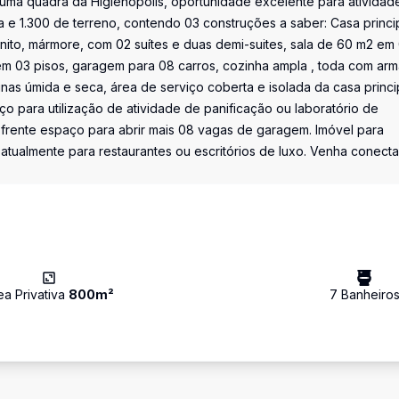
 uma quadra da Higienópolis, oportunidade excelente para atividad
 e 1.300 de terreno, contendo 03 construções a saber: Casa princi
nito, mármore, com 02 suítes e duas demi-suites, sala de 60 m2 em
tem 03 pisos, garagem para 08 carros, cozinha ampla , toda com arm
nas úmida e seca, área de serviço coberta e isolada da casa princi
ço para utilização de atividade de panificação ou laboratório de
a frente espaço para abrir mais 08 vagas de garagem. Imóvel para
atualmente para restaurantes ou escritórios de luxo. Venha conecta
ea Privativa
800
m²
7
Banheiro