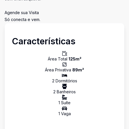
Agende sua Visita
Só conecta e vem.
Características
Área Total
125
m²
Área Privativa
89
m²
2
Dormitório
s
2
Banheiro
s
1
Suíte
1
Vaga