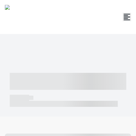
----- ----- -- ------ ---- ---- -- ----- -----
----- --- ------
----- -----
----- ----- -- ------ ---- ---- -- ----- ----- ----- --- ------