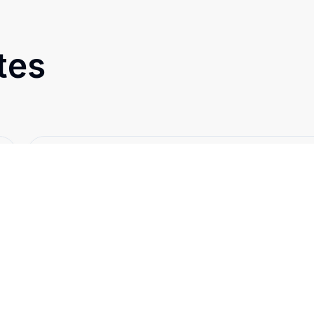
tes
Cód:
10170
Comparar