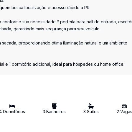
a.
a quem busca localização e acesso rápido a PR
 conforme sua necessidade ? perfeita para hall de entrada, escritó
ada, garantindo mais segurança para seu veículo.
 sacada, proporcionando ótima iluminação natural e um ambiente
ial e 1 dormitório adicional, ideal para hóspedes ou home office.
4
Dormitório
s
3
Banheiro
s
3
Suíte
s
2
Vaga