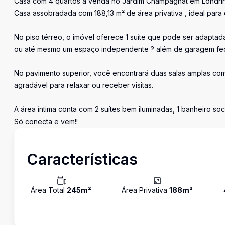
Casa com 4 quartos a venda no Jardim Champagnat em Londrin
Casa assobradada com 188,13 m² de área privativa , ideal par
No piso térreo, o imóvel oferece 1 suíte que pode ser adaptada
ou até mesmo um espaço independente ? além de garagem fech
No pavimento superior, você encontrará duas salas amplas com
agradável para relaxar ou receber visitas.
A área íntima conta com 2 suítes bem iluminadas, 1 banheiro soc
Só conecta e vem!!
Características
Área Total
245
m²
Área Privativa
188
m²