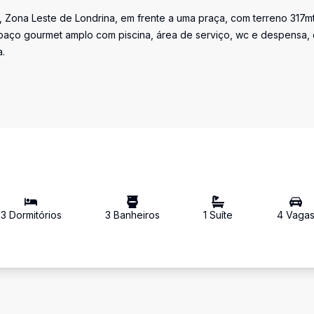
 Zona Leste de Londrina, em frente a uma praça, com terreno 317mt
 espaço gourmet amplo com piscina, área de serviço, wc e despensa,
.
3
Dormitório
s
3
Banheiro
s
1
Suíte
4
Vaga