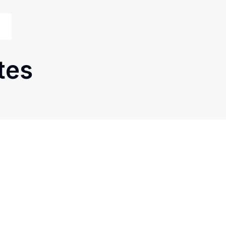
tes
Cód:
6363
Comparar