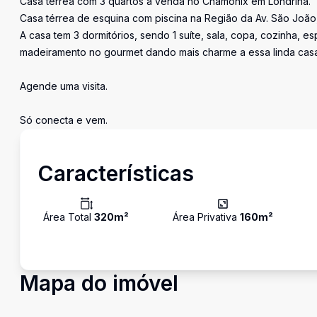
Casa térrea com 3 quartos à venda no Chamonix em Londrina.
Casa térrea de esquina com piscina na Região da Av. São João,
A casa tem 3 dormitórios, sendo 1 suíte, sala, copa, cozinha,
madeiramento no gourmet dando mais charme a essa linda casa
Agende uma visita.
Só conecta e vem.
Características
Área Total
320
m²
Área Privativa
160
m²
Mapa do imóvel