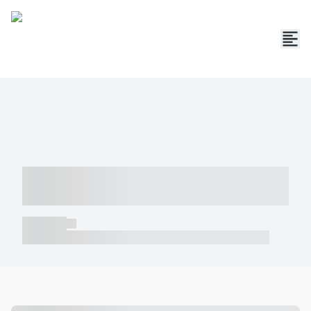
----- ----- -- ------ ---- ---- -- ----- -----
----- --- ------
----- -----
----- ----- -- ------ ---- ---- -- ----- ----- ----- --- ------