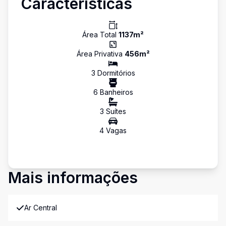
Características
Área Total
1137
m²
Área Privativa
456
m²
3
Dormitório
s
6
Banheiro
s
3
Suíte
s
4
Vaga
s
Mais informações
Ar Central