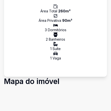
Área Total
260
m²
Área Privativa
90
m²
3
Dormitório
s
2
Banheiro
s
1
Suíte
1
Vaga
Mapa do imóvel