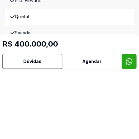
Piso Elevado
Quintal
Sacada
R$ 400.000,00
Sala de Jantar
Dúvidas
Agendar
Sala de TV
Video do imóvel
Imóveis semelhantes
Confira imóveis semelhantes
Cód:
4252
Comparar