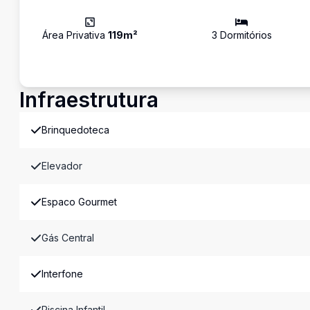
Área Privativa
119
m²
3
Dormitório
s
Infraestrutura
Brinquedoteca
Elevador
Espaco Gourmet
Gás Central
Interfone
Piscina Infantil