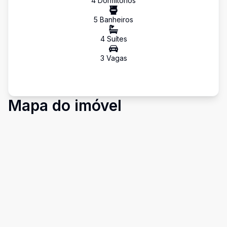
4
Dormitório
s
5
Banheiro
s
4
Suíte
s
3
Vaga
s
Mapa do imóvel