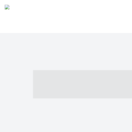
----- ----- -- -
- ------