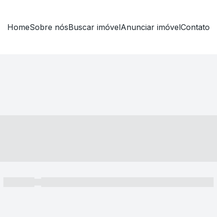
Home
Sobre nós
Buscar imóvel
Anunciar imóvel
Contato
----- ---- ---- -- ----
----- -----
----- ----- -- ------ ---- ---- -- ----- ----- ----- --- ------