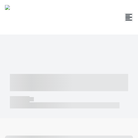
----- ----- -- ------ ---- ---- -- ----- -----
----- --- ------
----- -----
----- ----- -- ------ ---- ---- -- ----- ----- ----- --- ------