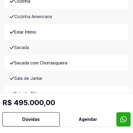
Cozinha
Cozinha Americana
Estar Íntimo
Sacada
Sacada com Churrasqueira
Sala de Jantar
Sala de TV
R$ 495.000,00
Video do imóvel
Imóveis semelhantes
Dúvidas
Agendar
Confira imóveis semelhantes