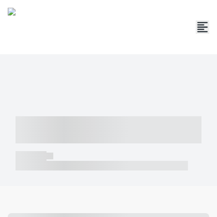
----- ----- -- ------ ---- ---- -- ----- -----
----- --- ------
----- -----
----- ----- -- ------ ---- ---- -- ----- ----- ----- --- ------