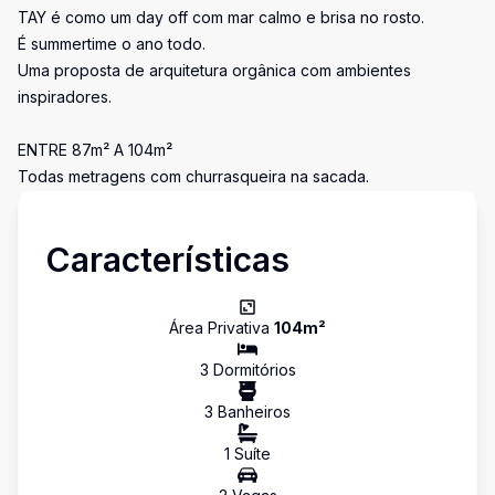
TAY é como um day off com mar calmo e brisa no rosto.
É summertime o ano todo.
Uma proposta de arquitetura orgânica com ambientes
inspiradores.
ENTRE 87m² A 104m²
Todas metragens com churrasqueira na sacada.
Características
Área Privativa
104
m²
3
Dormitório
s
3
Banheiro
s
1
Suíte