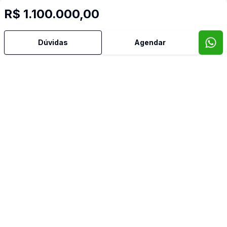
R$ 1.100.000,00
Cód:
11031
Comparar
Có
Dúvidas
Agendar
Dorm
3
Ban
5
233
m²