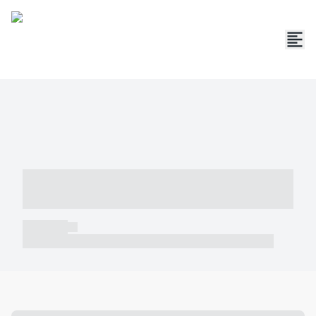
----- ----- -- ------ ---- ---- -- ----- -----
----- --- ------
----- -----
----- ----- -- ------ ---- ---- -- ----- ----- ----- --- ------