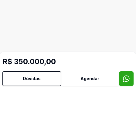
R$ 350.000,00
Mais informações
Dúvidas
Agendar
Armários Embutidos
Churrasqueira
Cobertura