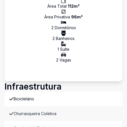
Área Total
112
m²
Área Privativa
96
m²
2
Dormitório
s
2
Banheiro
s
1
Suíte
2
Vaga
s
Infraestrutura
Bicicletário
Churrasqueira Coletiva