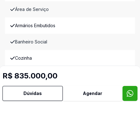
Área de Serviço
Armários Embutidos
Banheiro Social
Cozinha
R$ 835.000,00
Cozinha Planejada
Despensa
Dúvidas
Agendar
Dormitório com Armários
Lavabo
Sacada com Churrasqueira