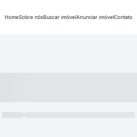
Home
Sobre nós
Buscar imóvel
Anunciar imóvel
Contato
----- ---- ---- -- ----
----- -----
----- ----- -- ------ ---- ---- -- ----- ----- ----- --- ------