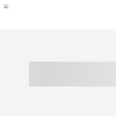
----- ----- -- -
- ------