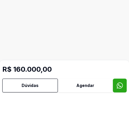
R$ 160.000,00
Mais informações
Dúvidas
Agendar
Armários Embutidos
Banheiro Social
Cozinha Planejada