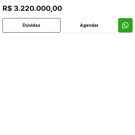
Confira imóveis semelhantes
R$ 3.220.000,00
Dúvidas
Agendar
Cód:
3560
Comparar
Có