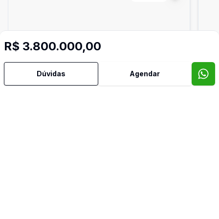
R$ 3.800.000,00
Dúvidas
Agendar
Dorm
3
Ban
5
233
m²
Apartamento
Apa
Apartamento | Bossa Nova | Gleba
Ap
Palhano
Pa