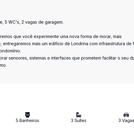
ice, 5 WC's, 2 vagas de garagem.
Queremos que você experimente uma nova forma de morar, mais
o, entregaremos mais um edifício de Londrina com infraestrutura de f
condomínio.
porar sensores, sistemas e interfaces que prometem facilitar o seu di
tmo.
5
Banheiro
s
3
Suíte
s
3
Vaga