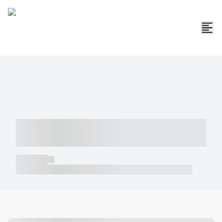
----- ----- -- ------ ---- ---- -- ----- -----
----- --- ------
----- -----
----- ----- -- ------ ---- ---- -- ----- ----- ----- --- ------