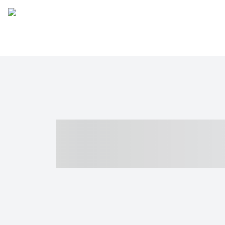
----- ----- -- -
- ------