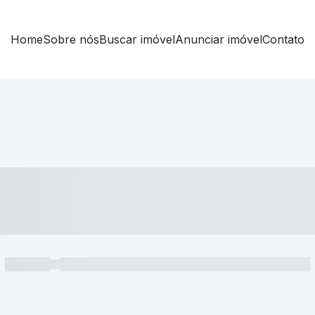
Home
Sobre nós
Buscar imóvel
Anunciar imóvel
Contato
----- ---- ---- -- ----
----- -----
----- ----- -- ------ ---- ---- -- ----- ----- ----- --- ------