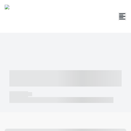
----- ----- -- ------ ---- ---- -- ----- -----
----- --- ------
----- -----
----- ----- -- ------ ---- ---- -- ----- ----- ----- --- ------