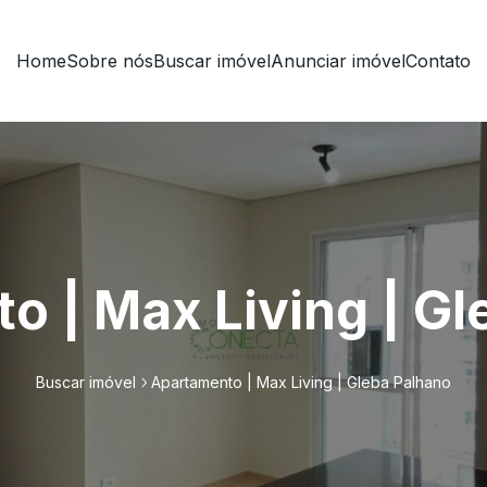
Home
Sobre nós
Buscar imóvel
Anunciar imóvel
Contato
o | Max Living | Gl
Buscar imóvel
Apartamento | Max Living | Gleba Palhano