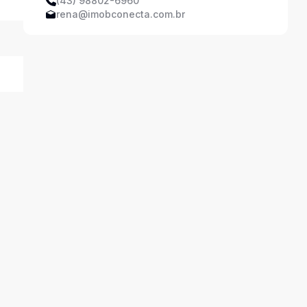
(43) 98802-6960
rena@imobconecta.com.br