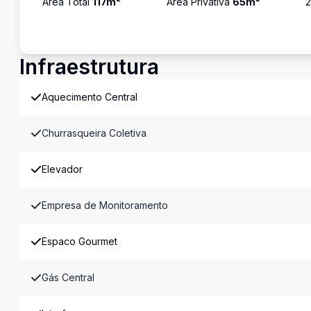
Área Total
117
m²
Área Privativa
65
m²
Infraestrutura
Aquecimento Central
Churrasqueira Coletiva
Elevador
Empresa de Monitoramento
Espaco Gourmet
Gás Central