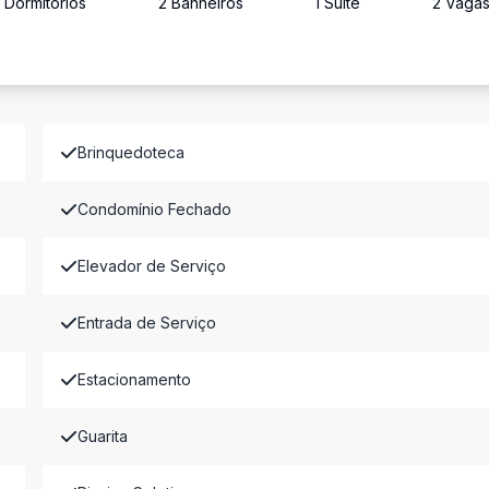
2
Dormitório
s
2
Banheiro
s
1
Suíte
2
Vaga
Brinquedoteca
Condomínio Fechado
Elevador de Serviço
Entrada de Serviço
Estacionamento
Guarita