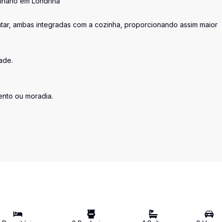
lhano em Londrina
antar, ambas integradas com a cozinha, proporcionando assim maior
ade.
ento ou moradia.