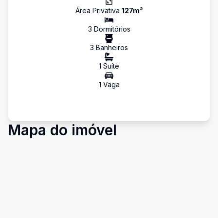
Área Privativa
127
m²
3
Dormitório
s
3
Banheiro
s
1
Suíte
1
Vaga
Mapa do imóvel