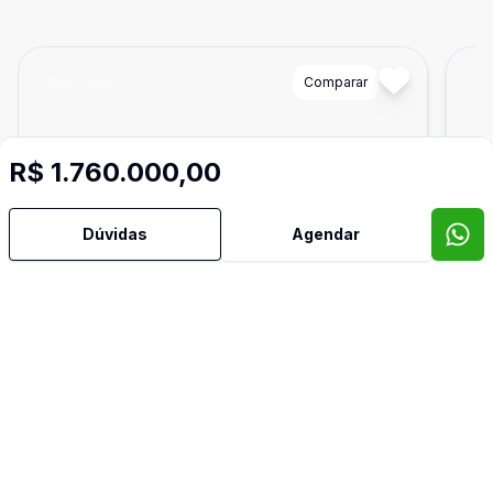
Cód:
10997
Comparar
Có
R$ 1.760.000,00
Dúvidas
Agendar
Dorm
2
Ban
3
92
m²