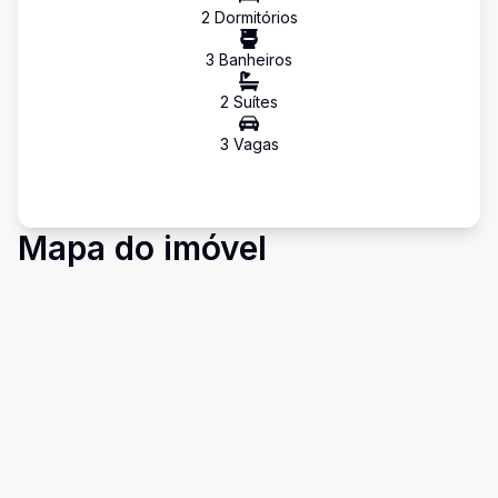
2
Dormitório
s
3
Banheiro
s
2
Suíte
s
3
Vaga
s
Mapa do imóvel