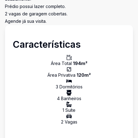
Prédio possui lazer completo.
2 vagas de garagem cobertas.
Agende já sua visita.
Características
Área Total
194
m²
Área Privativa
120
m²
3
Dormitório
s
4
Banheiro
s
1
Suíte
2
Vaga
s