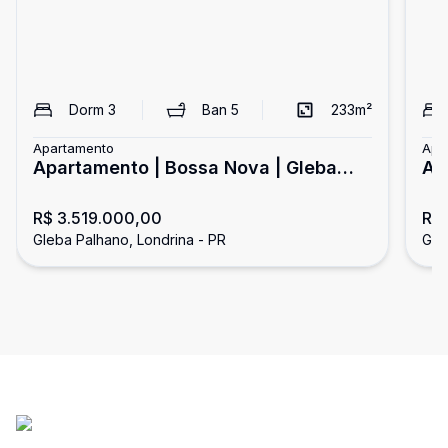
Dorm
3
Ban
5
233
m²
Apartamento
Apa
Apartamento | Bossa Nova | Gleba
Ap
Palhano
Pa
R$ 3.519.000,00
R$ 
Gleba Palhano, Londrina - PR
Gle