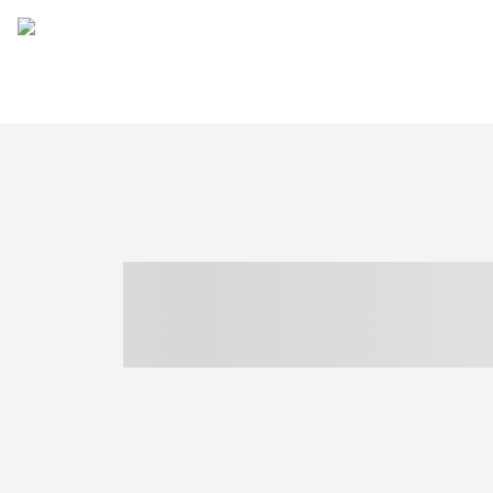
----- ----- -- -
- ------