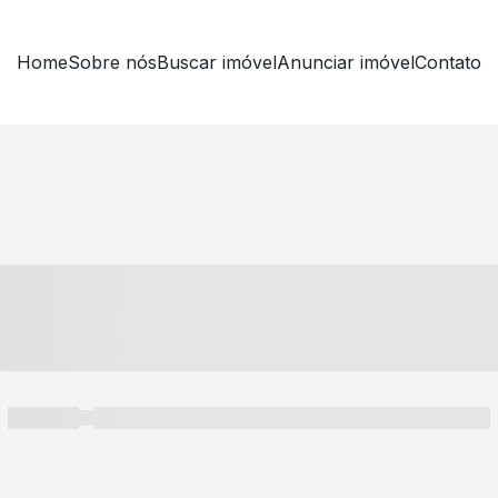
Home
Sobre nós
Buscar imóvel
Anunciar imóvel
Contato
----- ---- ---- -- ----
----- -----
----- ----- -- ------ ---- ---- -- ----- ----- ----- --- ------