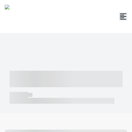
----- ----- -- ------ ---- ---- -- ----- -----
----- --- ------
----- -----
----- ----- -- ------ ---- ---- -- ----- ----- ----- --- ------