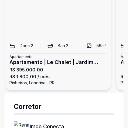
Dorm
2
Ban
2
56
m²
Apartamento
Apa
Apartamento | Le Chalet | Jardim
Ap
R$ 395.000,00
Pinheiros
R$ 1.800,00
/ mês
R$
Pinheiros, Londrina - PR
Pin
Corretor
Imob Conecta