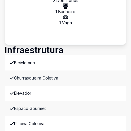
2
Dormitório
s
1
Banheiro
1
Vaga
Infraestrutura
Bicicletário
Churrasqueira Coletiva
Elevador
Espaco Gourmet
Piscina Coletiva