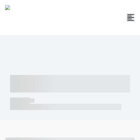
----- ----- -- ------ ---- ---- -- ----- -----
----- --- ------
----- -----
----- ----- -- ------ ---- ---- -- ----- ----- ----- --- ------