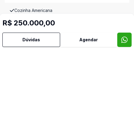
Cozinha Americana
R$ 250.000,00
Cozinha Planejada
Dúvidas
Agendar
Split
Video do imóvel
Imóveis semelhantes
Confira imóveis semelhantes
Cód:
8932
Comparar
Có