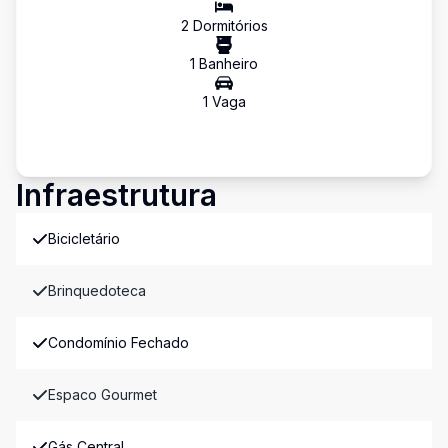
2
Dormitório
s
1
Banheiro
1
Vaga
Infraestrutura
Bicicletário
Brinquedoteca
Condomínio Fechado
Espaco Gourmet
Gás Central