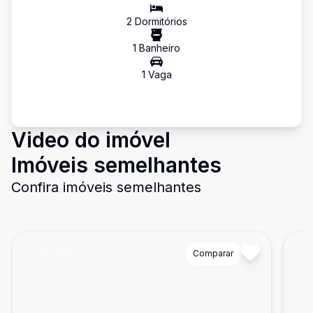
2
Dormitório
s
1
Banheiro
1
Vaga
Video do imóvel
Imóveis semelhantes
Confira imóveis semelhantes
Cód:
8932
Comparar
Có