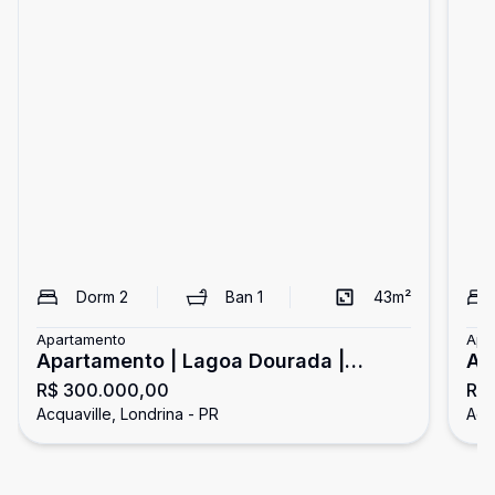
Dorm
2
Ban
1
43
m²
Apartamento
Apa
Apartamento | Lagoa Dourada |
Ap
R$ 300.000,00
R$
Acquaville
Ac
Acquaville, Londrina - PR
Acq