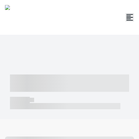
----- ----- -- ------ ---- ---- -- ----- -----
----- --- ------
----- -----
----- ----- -- ------ ---- ---- -- ----- ----- ----- --- ------