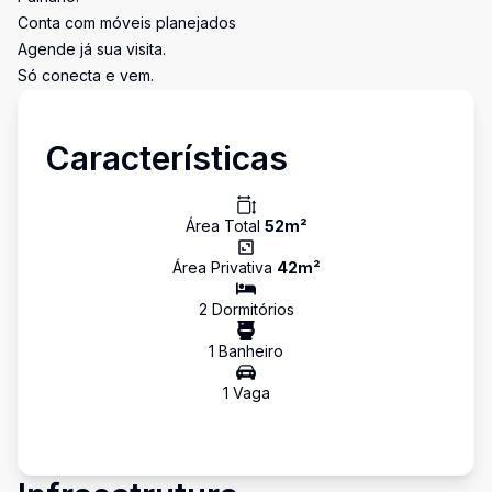
Conta com móveis planejados
Agende já sua visita.
Só conecta e vem.
Características
Área Total
52
m²
Área Privativa
42
m²
2
Dormitório
s
1
Banheiro
1
Vaga