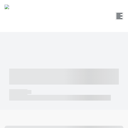
----- ----- -- ------ ---- ---- -- ----- -----
----- --- ------
----- -----
----- ----- -- ------ ---- ---- -- ----- ----- ----- --- ------