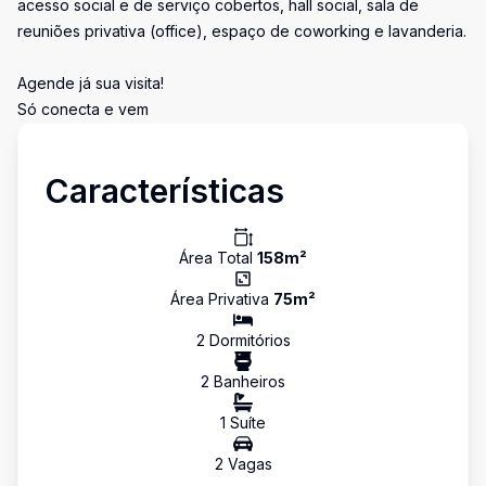
acesso social e de serviço cobertos, hall social, sala de
reuniões privativa (office), espaço de coworking e lavanderia.
Agende já sua visita!
Só conecta e vem
Características
Área Total
158
m²
Área Privativa
75
m²
2
Dormitório
s
2
Banheiro
s
1
Suíte
2
Vaga
s