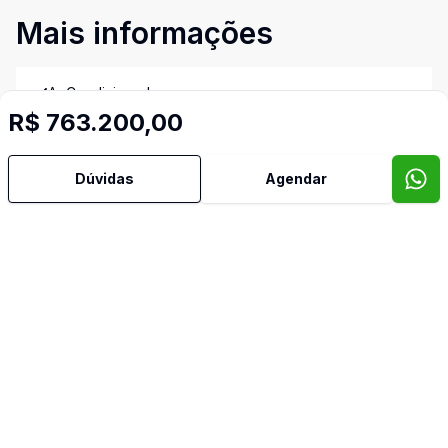
Mais informações
Ar Condicionado
R$ 763.200,00
Área de Serviço
Dúvidas
Agendar
Armários Embutidos
Banheiro Social
Churrasqueira
Cozinha Planejada
Dormitório com Armários