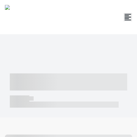
----- ----- -- ------ ---- ---- -- ----- -----
----- --- ------
----- -----
----- ----- -- ------ ---- ---- -- ----- ----- ----- --- ------