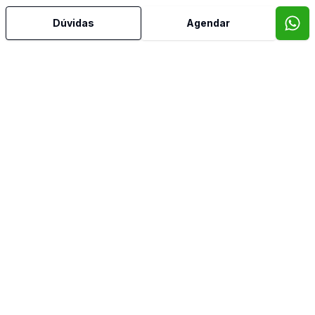
Dúvidas
Agendar
Cozinha Planejada
Deck
Dormitório com Armários
Sacada
Sala de Jantar
Sala de TV
Vista Panorâmica
Video do imóvel
Imóveis semelhantes