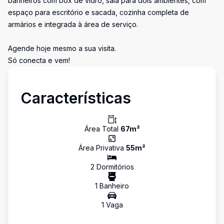
banheiros com box de vidro, sala para dois ambientes, com
espaço para escritório e sacada, cozinha completa de
armários e integrada à área de serviço.
Agende hoje mesmo a sua visita.
Só conecta e vem!
Características
Área Total
67
m²
Área Privativa
55
m²
2
Dormitório
s
1
Banheiro
1
Vaga