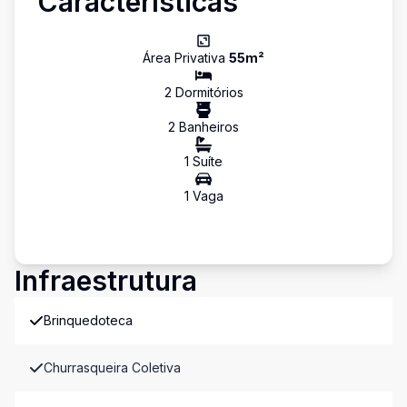
Características
Área Privativa
55
m²
2
Dormitório
s
2
Banheiro
s
1
Suíte
1
Vaga
Infraestrutura
Brinquedoteca
Churrasqueira Coletiva