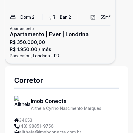
Dorm
2
Ban
2
55
m²
Apartamento
Apartamento | Ever | Londrina
R$ 350.000,00
R$ 1.950,00
/ mês
Pacaembu, Londrina - PR
Corretor
Imob Conecta
Alitheia Cyrino Nascimento Marques
34653
(43) 98851-9756
alitheia@imobconecta.com.br