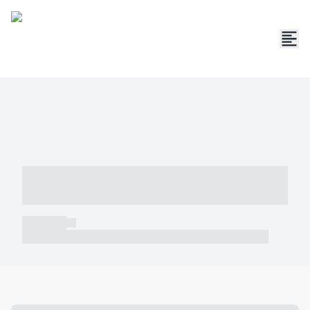
----- ----- -- ------ ---- ---- -- ----- -----
----- --- ------
----- -----
----- ----- -- ------ ---- ---- -- ----- ----- ----- --- ------