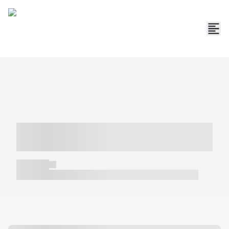
----- ----- -- ------ ---- ---- -- ----- -----
----- --- ------
----- -----
----- ----- -- ------ ---- ---- -- ----- ----- ----- --- ------