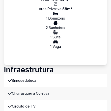
Área Privativa
58
m²
1
Dormitório
2
Banheiro
s
1
Suíte
1
Vaga
Infraestrutura
Brinquedoteca
Churrasqueira Coletiva
Circuito de TV