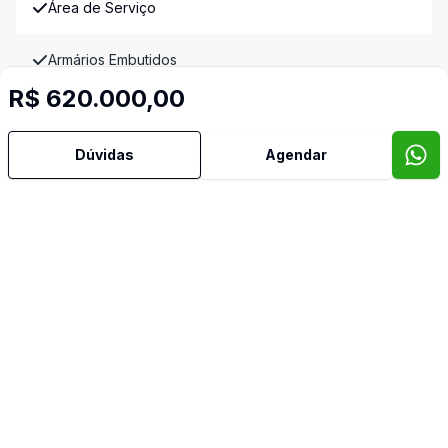
Área de Serviço
Armários Embutidos
R$ 620.000,00
Banheiro Social
Dúvidas
Agendar
Cozinha Americana
Dormitório com Armários
Piscina
Sacada com Churrasqueira
Sala com Armários
Sala de Jantar